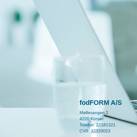
fodFORM A/S
Møllevangen 2
4220 Korsør
Telefon: 22181321
CVR: 32320023